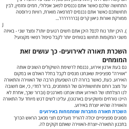
התחושה שלכם כאשר אתם נכנסים לפאב אפלולי, חמים ומזמין, לבין
תחושתכם כאשר אתם נכנסים למרפאה מוארת, רוויות נירוסטה
ממורקת ואורות ניאון קרים (בררררררר...
J
). היכן יותר נוח לכם? היכן אתם חשים רגועים יותר? ומצד שני - באיזה
משני המקומות תחושו בטוחים יותר לקבל טיפול רפואי מקצועי?
השכרת תאורה לאירועים- כך עושים זאת
המומחים
גם בעת ארגון אירוע, נכנסת לרשימת השיקולים השונים אותה
"אווירה" ספציפית שאנחנו מנסים לקבל בחלל האולם או במקום
האירוע. כעת, כאשר ברורה לנו השפעתן הרבה של האווירה והתאורה
על מצב רוחם ותחושותיהם של המוזמנים, ברור למדי, כי, אם חשובה
לנו הצלחתו של האירוע אותו אנחנו מארגנים (וברור שכך, אחרת לא
היינו טורחים ומשקיעים בארגונו), עלינו לשים דגש מיוחד על התאורה
והאווירה שהיא יוצרת באירוע.
השכרת תאורה מחברות שמתמחות באירועים
מסוגים ספציפיים יכולה להוריד מעליכם חצי מכאב הראש הכרוך
בתכנון התאורה-יוצרת-האווירה שאתם זקוקים לה.