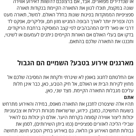
או שנדלירים מפוארים. אבל, אם ברצונכם להשוות לאירוע אווירה
שונה במקצת, תוכלו לגוון את התאורה הקיימת בנקודות תאורה
ספציפיות הממוקדות בפינות שונות בחלל האולם. למשל, תאורה מעט
רכה וכפרית יותר לאורך הבופה המגיש מזון חם, ופליקרים, אפקט לד
דרבי או פאר לדים המהבהבים לפי קצב המוסיקה ברחבת הריקודים.
בדקו אם בעלי האולם אם האורות הקיימים ניתנים לעמעום או לשינוי,
ותכננו את התאורה שלכם בהתאם.
מארגנים אירוע בטבע? השמיים הם הגבול
אם החלטתם לחגוג באופן לא שיגרתי ולקחת את המסיבה שלכם אל
מחוץ לקירות הבית או האולם, אל חיק הטבע, כאן, כבר אינן חלות
עליכם מגבלות התאורה הקיימת. מצד שני, כאן,
אתם
תהיו אלה שיצטרכו לתכנן את התאורה מאפס, במידה והאירוע מתרחש
בשעות החשיכה, כמובן. כידוע, שרשראות מנורות רגילות או צבעוניות
יכולות ליצור אווירה קסומה בקרחת היער. אולם הן יכולות גם להאיר
שבילי הליכה לאזורים ספציפיים (כמו ביתן השירותים), לסמן את
גבולות תחום האירוע וכן הלאה. גם באירוע בחיק הטבע תושג תחושה